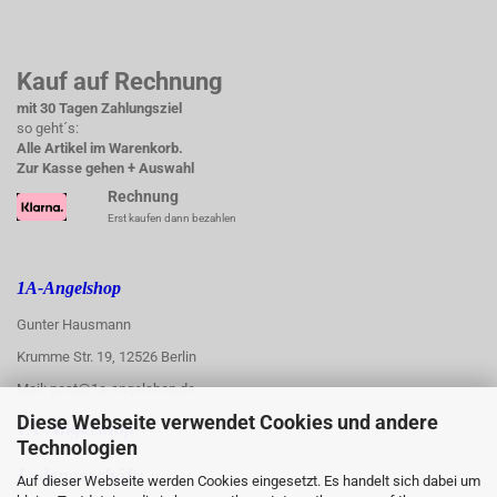
Kauf auf Rechnung
mit 30 Tagen Zahlungsziel
so geht´s:
Alle Artikel im Warenkorb.
Zur Kasse gehen + Auswahl
Rechnung
Erst kaufen dann bezahlen
1A-Angelshop
Gunter Hausmann
Krumme Str. 19, 12526 Berlin
Mail: post@1a-angelshop.de
Diese Webseite verwendet Cookies und andere
1A-Angelshop-
Technologien
:
Ladengeschäft:
Auf dieser Webseite werden Cookies eingesetzt. Es handelt sich dabei um