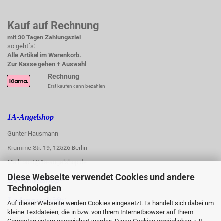
Kauf auf Rechnung
mit 30 Tagen Zahlungsziel
so geht´s:
Alle Artikel im Warenkorb.
Zur Kasse gehen + Auswahl
Rechnung
Erst kaufen dann bezahlen
1A-Angelshop
Gunter Hausmann
Krumme Str. 19, 12526 Berlin
Mail: post@1a-angelshop.de
Diese Webseite verwendet Cookies und andere
1A-Angelshop-
Technologien
:
Ladengeschäft:
Auf dieser Webseite werden Cookies eingesetzt. Es handelt sich dabei um
kleine Textdateien, die in bzw. von Ihrem Internetbrowser auf Ihrem
Regattastr. 66
Computersystem gespeichert werden. Diese Cookies ermöglichen z. B.