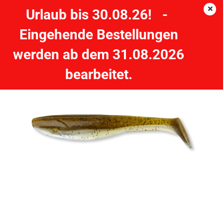
Urlaub bis 30.08.26! -
Eingehende Bestellungen
CORMORAN K-Don Turbo Tail S9 - 8cm green-ayu - 5 Stück
werden ab dem 31.08.2026
CORMORAN
bearbeitet.