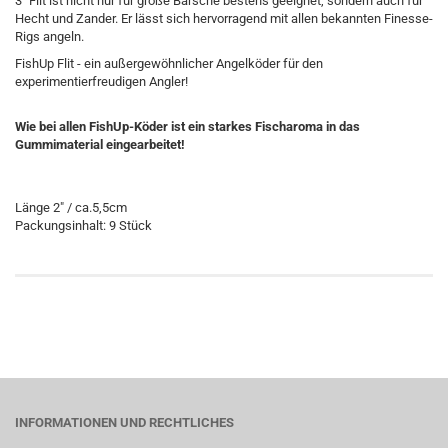
3" Flit ist nicht nur für große Barsche bestens geeignet, sondern auch für
Hecht und Zander. Er lässt sich hervorragend mit allen bekannten Finesse-
Rigs angeln.
FishUp Flit - ein außergewöhnlicher Angelköder für den
experimentierfreudigen Angler!
Wie bei allen FishUp-Köder ist ein starkes Fischaroma in das
Gummimaterial eingearbeitet!
Länge
2" / ca.5,5cm
Packungsinhalt: 9 Stück
INFORMATIONEN UND RECHTLICHES