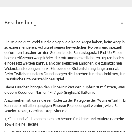
Beschreibung
Flit ist eine gute Wahl für diejenigen, die keine Angst haben, beim Angeln
zu experimentieren. Aufgrund seines beweglichen Körpers und speziell
geformten Laschen an den Seiten, ist die Fantasiegestalt FishUp Flit ein
höchst effizienter Angelköder, der mit unterschiedlichsten Jig-Methoden
eingesetzt werden kann. Dank der seitlichen Laschen, die zusätzlichen
Widerstand erzeugen, sinkt Flit bei einer Stufenführung langsamer ab.
Beim Twitchen und am Grund, sorgen die Laschen für ein attraktives, für
Raubfische unwiderstehliches Spiel.
Diese Laschen bringen den Flit bei ruckartigen Zupfern zum flattern, was
diesem Köder den Namen "Flit" gab (Englisch: flattern).
Anzumerken ist, dass dieser Köder zu der Kategorie der "Würmer" zählt. Er
kann also mit allen gängigen Finesse-Rigs geangelt werden, wie z.B.
Wacky, Texas, Carolina, Drop-Shot etc.
1,5" Flit und 2" Flit eignen sich am besten für kleine und mittlere Barsche
sowie kleine Hechte.