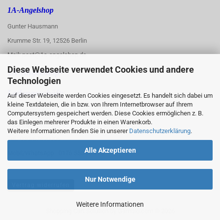
1A-Angelshop
Gunter Hausmann
Krumme Str. 19, 12526 Berlin
Mail: post@1a-angelshop.de
Diese Webseite verwendet Cookies und andere
1A-Angelshop-
Technologien
:
Ladengeschäft:
Auf dieser Webseite werden Cookies eingesetzt. Es handelt sich dabei um
kleine Textdateien, die in bzw. von Ihrem Internetbrowser auf Ihrem
Regattastr. 66
Computersystem gespeichert werden. Diese Cookies ermöglichen z. B.
das Einlegen mehrerer Produkte in einen Warenkorb.
12527 Berlin
Weitere Informationen finden Sie in unserer
Datenschutzerklärung
.
Tel.: 030/67890006
Alle Akzeptieren
Mobil/WhatsApp: 0176 550 90 773
Nur Notwendige
Vertrag widerrufen
Weitere Informationen
Shopping Cart Solution
by Gambio.com © 2026