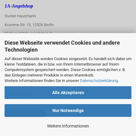
1A-Angelshop
Gunter Hausmann
Krumme Str. 19, 12526 Berlin
Mail: post@1a-angelshop.de
Diese Webseite verwendet Cookies und andere
1A-Angelshop-
Technologien
:
Ladengeschäft:
Auf dieser Webseite werden Cookies eingesetzt. Es handelt sich dabei um
kleine Textdateien, die in bzw. von Ihrem Internetbrowser auf Ihrem
Regattastr. 66
Computersystem gespeichert werden. Diese Cookies ermöglichen z. B.
das Einlegen mehrerer Produkte in einen Warenkorb.
12527 Berlin
Weitere Informationen finden Sie in unserer
Datenschutzerklärung
.
Tel.: 030/67890006
Alle Akzeptieren
Mobil/WhatsApp: 0176 550 90 773
Nur Notwendige
Vertrag widerrufen
Weitere Informationen
Shopping Cart Solution
by Gambio.com © 2026