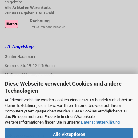
so geht´s:
Alle Artikel im Warenkorb.
Zur Kasse gehen + Auswahl
Rechnung
Erst kaufen dann bezahlen
1A-Angelshop
Gunter Hausmann
Krumme Str. 19, 12526 Berlin
Mail: post@1a-angelshop.de
Diese Webseite verwendet Cookies und andere
1A-Angelshop-
Technologien
:
Ladengeschäft:
Auf dieser Webseite werden Cookies eingesetzt. Es handelt sich dabei um
kleine Textdateien, die in bzw. von Ihrem Internetbrowser auf Ihrem
Regattastr. 66
Computersystem gespeichert werden. Diese Cookies ermöglichen z. B.
das Einlegen mehrerer Produkte in einen Warenkorb.
12527 Berlin
Weitere Informationen finden Sie in unserer
Datenschutzerklärung
.
Tel.: 030/67890006
Alle Akzeptieren
Mobil/WhatsApp: 0176 550 90 773