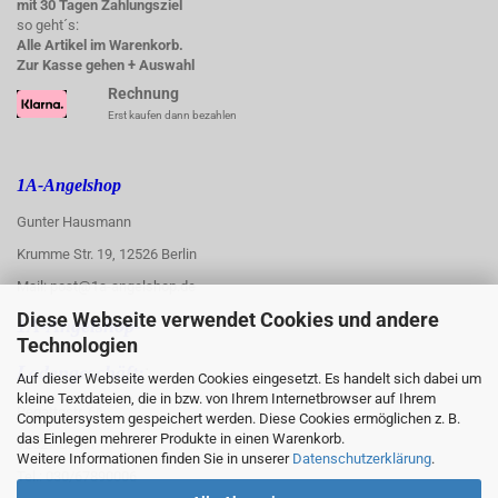
mit 30 Tagen Zahlungsziel
so geht´s:
Alle Artikel im Warenkorb.
Zur Kasse gehen + Auswahl
Rechnung
Erst kaufen dann bezahlen
1A-Angelshop
Gunter Hausmann
Krumme Str. 19, 12526 Berlin
Mail: post@1a-angelshop.de
Diese Webseite verwendet Cookies und andere
1A-Angelshop-
Technologien
:
Ladengeschäft:
Auf dieser Webseite werden Cookies eingesetzt. Es handelt sich dabei um
kleine Textdateien, die in bzw. von Ihrem Internetbrowser auf Ihrem
Regattastr. 66
Computersystem gespeichert werden. Diese Cookies ermöglichen z. B.
das Einlegen mehrerer Produkte in einen Warenkorb.
12527 Berlin
Weitere Informationen finden Sie in unserer
Datenschutzerklärung
.
Tel.: 030/67890006