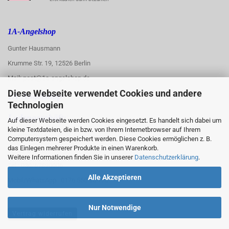
1A-Angelshop
Gunter Hausmann
Krumme Str. 19, 12526 Berlin
Mail: post@1a-angelshop.de
Diese Webseite verwendet Cookies und andere
1A-Angelshop-
Technologien
:
Ladengeschäft:
Auf dieser Webseite werden Cookies eingesetzt. Es handelt sich dabei um
kleine Textdateien, die in bzw. von Ihrem Internetbrowser auf Ihrem
Regattastr. 66
Computersystem gespeichert werden. Diese Cookies ermöglichen z. B.
das Einlegen mehrerer Produkte in einen Warenkorb.
12527 Berlin
Weitere Informationen finden Sie in unserer
Datenschutzerklärung
.
Tel.: 030/67890006
Alle Akzeptieren
Mobil/WhatsApp: 0176 550 90 773
Nur Notwendige
Vertrag widerrufen