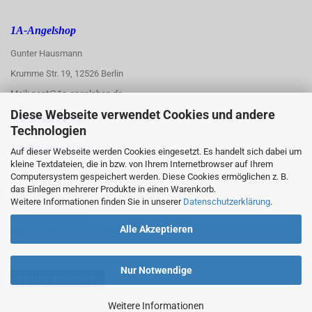
1A-Angelshop
Gunter Hausmann
Krumme Str. 19, 12526 Berlin
Mail: post@1a-angelshop.de
Diese Webseite verwendet Cookies und andere
1A-Angelshop-
Technologien
:
Ladengeschäft:
Auf dieser Webseite werden Cookies eingesetzt. Es handelt sich dabei um
kleine Textdateien, die in bzw. von Ihrem Internetbrowser auf Ihrem
Regattastr. 66
Computersystem gespeichert werden. Diese Cookies ermöglichen z. B.
das Einlegen mehrerer Produkte in einen Warenkorb.
12527 Berlin
Weitere Informationen finden Sie in unserer
Datenschutzerklärung
.
Tel.: 030/67890006
Alle Akzeptieren
Mobil/WhatsApp: 0176 550 90 773
Nur Notwendige
Vertrag widerrufen
Weitere Informationen