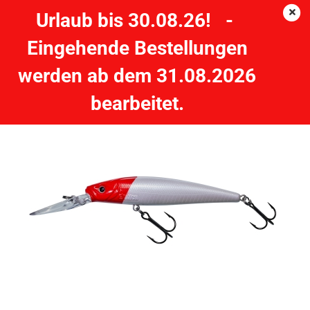
Urlaub bis 30.08.26! -
Eingehende Bestellungen
GUNKI Mothra 90F Red Head
werden ab dem 31.08.2026
GUNKI
bearbeitet.