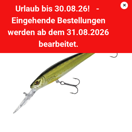
Urlaub bis 30.08.26! -
Eingehende Bestellungen
GUNKI Mothra 90F Pike
werden ab dem 31.08.2026
GUNKI
bearbeitet.