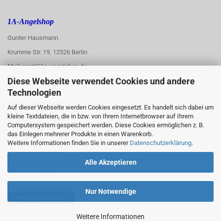
1A-Angelshop
Gunter Hausmann
Krumme Str. 19, 12526 Berlin
Mail: post@1a-angelshop.de
Diese Webseite verwendet Cookies und andere
1A-Angelshop-
Technologien
:
Ladengeschäft:
Auf dieser Webseite werden Cookies eingesetzt. Es handelt sich dabei um
kleine Textdateien, die in bzw. von Ihrem Internetbrowser auf Ihrem
Regattastr. 66
Computersystem gespeichert werden. Diese Cookies ermöglichen z. B.
das Einlegen mehrerer Produkte in einen Warenkorb.
12527 Berlin
Weitere Informationen finden Sie in unserer
Datenschutzerklärung
.
Tel.: 030/67890006
Alle Akzeptieren
Mobil/WhatsApp: 0176 550 90 773
Nur Notwendige
Vertrag widerrufen
Weitere Informationen