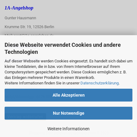
1A-Angelshop
Gunter Hausmann
Krumme Str. 19, 12526 Berlin
Mail: post@1a-angelshop.de
Diese Webseite verwendet Cookies und andere
1A-Angelshop-
Technologien
:
Ladengeschäft:
Auf dieser Webseite werden Cookies eingesetzt. Es handelt sich dabei um
kleine Textdateien, die in bzw. von Ihrem Internetbrowser auf Ihrem
Regattastr. 66
Computersystem gespeichert werden. Diese Cookies ermöglichen z. B.
das Einlegen mehrerer Produkte in einen Warenkorb.
12527 Berlin
Weitere Informationen finden Sie in unserer
Datenschutzerklärung
.
Tel.: 030/67890006
Alle Akzeptieren
Mobil/WhatsApp: 0176 550 90 773
Nur Notwendige
Vertrag widerrufen
Weitere Informationen
Shopping Cart Solution
by Gambio.com © 2026