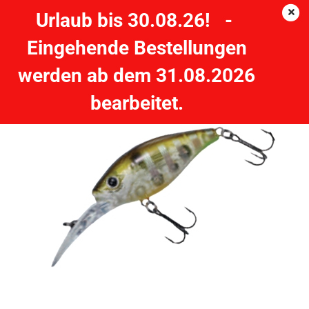
Urlaub bis 30.08.26! -
Eingehende Bestellungen
GUNKI Gigan 50 F Stripe Smelt
werden ab dem 31.08.2026
GUNKI
bearbeitet.