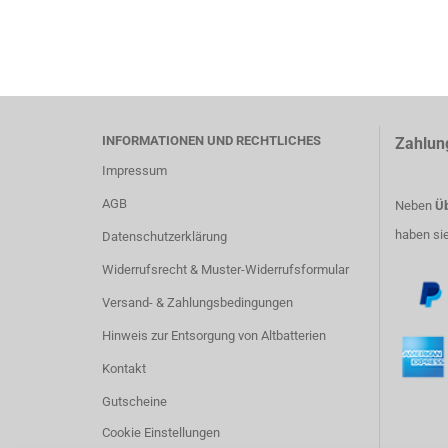
INFORMATIONEN UND RECHTLICHES
Zahlun
Impressum
AGB
Neben
Üb
haben si
Datenschutzerklärung
Widerrufsrecht & Muster-Widerrufsformular
Versand- & Zahlungsbedingungen
Hinweis zur Entsorgung von Altbatterien
Kontakt
Gutscheine
Cookie Einstellungen