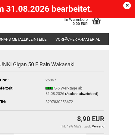
Köpenick )
eMail
Kundenlogin
Merkzettel
 31.08.2026 bearbeitet.
Ihr Warenkorb
0,00 EUR
SNAPS METALLKLEINTEILE
VORFÄCHER V.-MATERIAL
SÄCKE
RUTENHALTER STÄNDER ROD-POD
UNKI Gigan 50 F Rain Wakasaki
t.Nr.:
25867
eferzeit:
3-5 Werktage ab
31.08.2026
(Ausland abweichend)
IN:
3297830258672
8,90 EUR
inkl. 19% MwSt. zzgl.
Versand