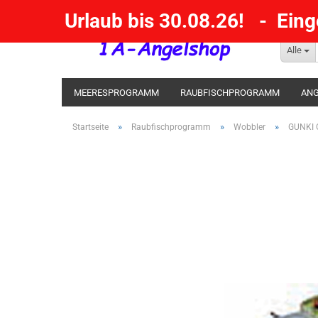
Urlaub bis 30.08.26! - Ein
Alle
MEERESPROGRAMM
RAUBFISCHPROGRAMM
ANG
KESCHER / SENKE / GAFF
POSEN SBIRULINOS
BL
»
»
»
Startseite
Raubfischprogramm
Wobbler
GUNKI 
MESSER UND MEHR
RÄUCHERNN / OUTDOOR / BBQ