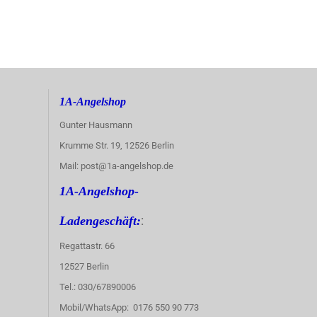
1A-Angelshop
Gunter Hausmann
Krumme Str. 19, 12526 Berlin
Mail: post@1a-angelshop.de
1A-Angelshop-
:
Ladengeschäft:
Regattastr. 66
12527 Berlin
Tel.: 030/67890006
Mobil/WhatsApp: 0176 550 90 773