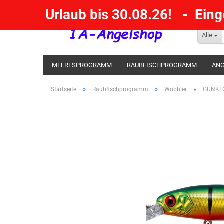
Urlaub bis 30.08.26! - Ein
Alle
MEERESPROGRAMM
RAUBFISCHPROGRAMM
ANG
KESCHER / SENKE / GAFF
POSEN SBIRULINOS
BL
»
»
»
Startseite
Raubfischprogramm
Wobbler
GUNKI 
MESSER UND MEHR
RÄUCHERNN / OUTDOOR / BBQ