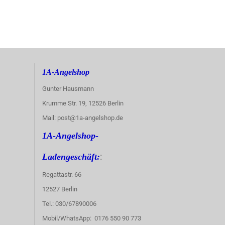
1A-Angelshop
Gunter Hausmann
Krumme Str. 19, 12526 Berlin
Mail: post@1a-angelshop.de
1A-Angelshop-
:
Ladengeschäft:
Regattastr. 66
12527 Berlin
Tel.: 030/67890006
Mobil/WhatsApp: 0176 550 90 773