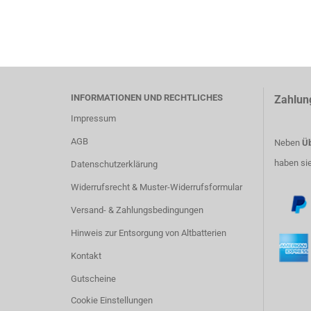
INFORMATIONEN UND RECHTLICHES
Zahlun
Impressum
AGB
Neben
Üb
haben si
Datenschutzerklärung
Widerrufsrecht & Muster-Widerrufsformular
Versand- & Zahlungsbedingungen
Hinweis zur Entsorgung von Altbatterien
Kontakt
Gutscheine
Cookie Einstellungen