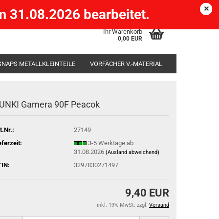
Köpenick )
eMail
Kundenlogin
Merkzettel
 31.08.2026 bearbeitet.
Ihr Warenkorb
0,00 EUR
SNAPS METALLKLEINTEILE
VORFÄCHER V.-MATERIAL
SÄCKE
RUTENHALTER STÄNDER ROD-POD
UNKI Gamera 90F Peacok
t.Nr.:
27149
eferzeit:
3-5 Werktage ab
31.08.2026
(Ausland abweichend)
IN:
3297830271497
9,40 EUR
inkl. 19% MwSt. zzgl.
Versand