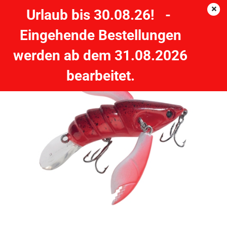
Urlaub bis 30.08.26! -
Eingehende Bestellungen
BALZER Shirasu Wobbler Crazy Crawler 50 sinkend - rot
werden ab dem 31.08.2026
BALZER
bearbeitet.