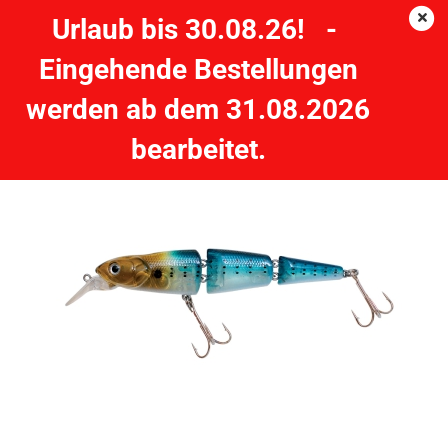
Urlaub bis 30.08.26! -
Eingehende Bestellungen
J-Lo - Sinkend - 11cm 13g - transparent blau, braun
werden ab dem 31.08.2026
ZEBCO
bearbeitet.