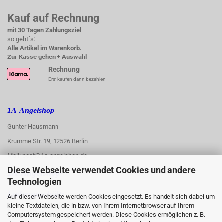
Kauf auf Rechnung
mit 30 Tagen Zahlungsziel
so geht´s:
Alle Artikel im Warenkorb.
Zur Kasse gehen + Auswahl
Rechnung
Erst kaufen dann bezahlen
1A-Angelshop
Gunter Hausmann
Krumme Str. 19, 12526 Berlin
Mail: post@1a-angelshop.de
Diese Webseite verwendet Cookies und andere
1A-Angelshop-
Technologien
:
Ladengeschäft:
Auf dieser Webseite werden Cookies eingesetzt. Es handelt sich dabei um
kleine Textdateien, die in bzw. von Ihrem Internetbrowser auf Ihrem
Regattastr. 66
Computersystem gespeichert werden. Diese Cookies ermöglichen z. B.