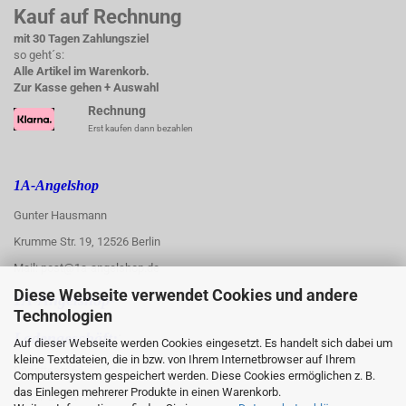
Kauf auf Rechnung
mit 30 Tagen Zahlungsziel
so geht´s:
Alle Artikel im Warenkorb.
Zur Kasse gehen + Auswahl
Rechnung
Erst kaufen dann bezahlen
1A-Angelshop
Gunter Hausmann
Krumme Str. 19, 12526 Berlin
Mail: post@1a-angelshop.de
Diese Webseite verwendet Cookies und andere
1A-Angelshop-
Technologien
:
Ladengeschäft:
Auf dieser Webseite werden Cookies eingesetzt. Es handelt sich dabei um
kleine Textdateien, die in bzw. von Ihrem Internetbrowser auf Ihrem
Regattastr. 66
Computersystem gespeichert werden. Diese Cookies ermöglichen z. B.
das Einlegen mehrerer Produkte in einen Warenkorb.
12527 Berlin