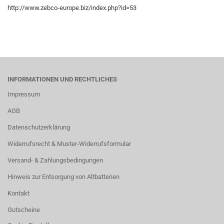
http://www.zebco-europe.biz/index.php?id=53
INFORMATIONEN UND RECHTLICHES
Impressum
AGB
Datenschutzerklärung
Widerrufsrecht & Muster-Widerrufsformular
Versand- & Zahlungsbedingungen
Hinweis zur Entsorgung von Altbatterien
Kontakt
Gutscheine