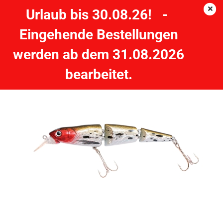
Urlaub bis 30.08.26! -
Eingehende Bestellungen
Ross the Boss - Suspender - 13cm 18g - silber, braun, rot
werden ab dem 31.08.2026
ZEBCO
bearbeitet.