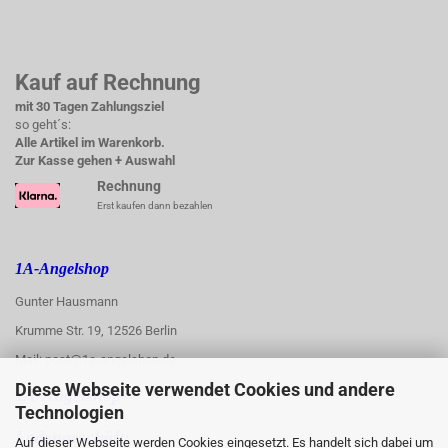
Kauf auf Rechnung
mit 30 Tagen Zahlungsziel
so geht´s:
Alle Artikel im Warenkorb.
Zur Kasse gehen + Auswahl
Rechnung
Erst kaufen dann bezahlen
1A-Angelshop
Gunter Hausmann
Krumme Str. 19, 12526 Berlin
Mail: post@1a-angelshop.de
Diese Webseite verwendet Cookies und andere
1A-Angelshop-
Technologien
:
Ladengeschäft:
Auf dieser Webseite werden Cookies eingesetzt. Es handelt sich dabei um