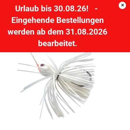
Urlaub bis 30.08.26! -
Eingehende Bestellungen
QUANTUM Spinner Bait 8g - 7,5 cm Snow Spinnerbait
werden ab dem 31.08.2026
QUANTUM
bearbeitet.