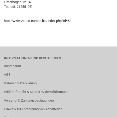
Elsterbogen 12-14
Tostedt, 21255, DE
http://www.zebco-europe.biz/index.php?id=53
INFORMATIONEN UND RECHTLICHES
Impressum
AGB
Datenschutzerklärung
Widerrufsrecht & Muster-Widerrufsformular
Versand- & Zahlungsbedingungen
Hinweis zur Entsorgung von Altbatterien