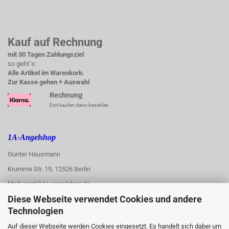
Kauf auf Rechnung
mit 30 Tagen Zahlungsziel
so geht´s:
Alle Artikel im Warenkorb.
Zur Kasse gehen + Auswahl
Rechnung
Erst kaufen dann bezahlen
1A-Angelshop
Gunter Hausmann
Krumme Str. 19, 12526 Berlin
Mail: post@1a-angelshop.de
Diese Webseite verwendet Cookies und andere
1A-Angelshop-
Technologien
:
Ladengeschäft:
Auf dieser Webseite werden Cookies eingesetzt. Es handelt sich dabei um