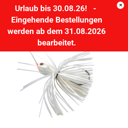
Urlaub bis 30.08.26! -
Eingehende Bestellungen
QUANTUM Spinner Bait 20g - 10 cm Snow Spinnerbait
werden ab dem 31.08.2026
QUANTUM
bearbeitet.