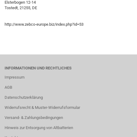
Elsterbogen 12-14
Tostedt, 21255, DE
http://www.zebco-europe.biz/index.php?id=53
INFORMATIONEN UND RECHTLICHES
Impressum
AGB
Datenschutzerklärung
Widerrufsrecht & Muster-Widerrufsformular
Versand- & Zahlungsbedingungen
Hinweis zur Entsorgung von Altbatterien