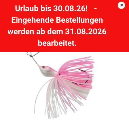
Urlaub bis 30.08.26! -
Eingehende Bestellungen
QUANTUM Spinner Bait 20g - 10 cm Pink Lady Spinnerbait
werden ab dem 31.08.2026
QUANTUM
bearbeitet.