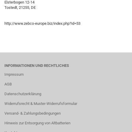
Elsterbogen 12-14
Tostedt, 21255, DE
http://www.zebco-europe.biz/index.php?id=53
INFORMATIONEN UND RECHTLICHES
Impressum
AGB
Datenschutzerklärung
Widerrufsrecht & Muster-Widerrufsformular
Versand- & Zahlungsbedingungen
Hinweis zur Entsorgung von Altbatterien