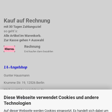
Kauf auf Rechnung
mit 30 Tagen Zahlungsziel
so geht´s:
Alle Artikel im Warenkorb.
Zur Kasse gehen + Auswahl
Rechnung
Erst kaufen dann bezahlen
1A-Angelshop
Gunter Hausmann
Krumme Str. 19, 12526 Berlin
Mail: post@1a-angelshop.de
Diese Webseite verwendet Cookies und andere
1A-Angelshop-
Technologien
:
Ladengeschäft:
Auf dieser Webseite werden Cookies eingesetzt. Es handelt sich dabei um