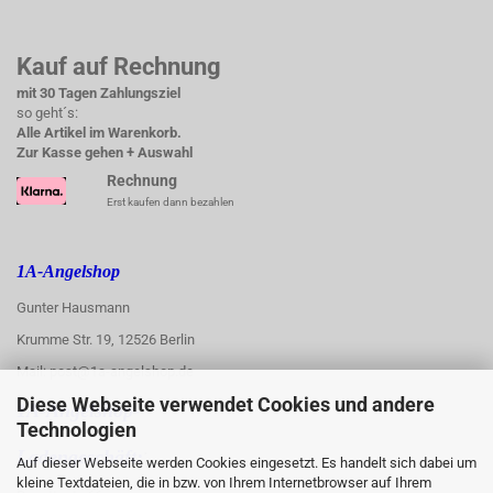
Kauf auf Rechnung
mit 30 Tagen Zahlungsziel
so geht´s:
Alle Artikel im Warenkorb.
Zur Kasse gehen + Auswahl
Rechnung
Erst kaufen dann bezahlen
1A-Angelshop
Gunter Hausmann
Krumme Str. 19, 12526 Berlin
Mail: post@1a-angelshop.de
Diese Webseite verwendet Cookies und andere
1A-Angelshop-
Technologien
:
Ladengeschäft:
Auf dieser Webseite werden Cookies eingesetzt. Es handelt sich dabei um
kleine Textdateien, die in bzw. von Ihrem Internetbrowser auf Ihrem