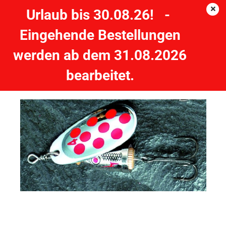
Urlaub bis 30.08.26! -
Eingehende Bestellungen
JENZI Phantom-F Glockenspinner - Silber-Rot - 6 Gramm
werden ab dem 31.08.2026
JENZI
bearbeitet.