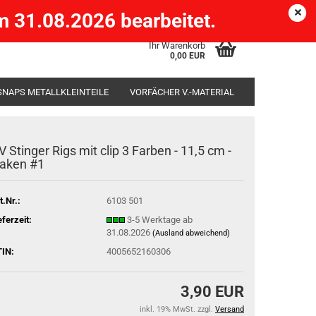
Köpenick )
eMail
Kundenlogin
Merkzettel
 31.08.2026 bearbeitet.
Ihr Warenkorb
0,00 EUR
SNAPS METALLKLEINTEILE
VORFÄCHER V.-MATERIAL
SÄCKE
RUTENHALTER STÄNDER ROD-POD
V Stinger Rigs mit clip 3 Farben - 11,5 cm -
aken #1
t.Nr.:
6103 501
eferzeit:
3-5 Werktage ab
31.08.2026
(Ausland abweichend)
IN:
4005652160306
3,90 EUR
inkl. 19% MwSt. zzgl.
Versand