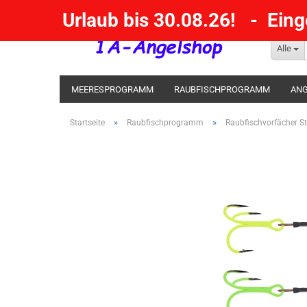
Urlaub bis 30.08.26! - Ein
Alle
MEERESPROGRAMM
RAUBFISCHPROGRAMM
ANG
KESCHER / SENKE / GAFF
POSEN SBIRULINOS
BL
»
»
Startseite
Raubfischprogramm
Raubfischvorfächer St
MESSER UND MEHR
RÄUCHERNN / OUTDOOR / BBQ