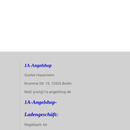
1A-Angelshop
Gunter Hausmann
Krumme Str. 19, 12526 Berlin
Mail: post@1a-angelshop.de
1A-Angelshop-
:
Ladengeschäft:
Regattastr. 66