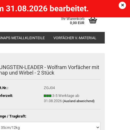
Köpenick )
eMail
Kundenlogin
Merkzettel
 31.08.2026 bearbeitet.
Ihr Warenkorb
0,00 EUR
SNAPS METALLKLEINTEILE
VORFÄCHER V.-MATERIAL
SÄCKE
RUTENHALTER STÄNDER ROD-POD
UNGSTEN-LEADER - Wolfram Vorfächer mit
nap und Wirbel - 2 Stück
t.Nr.:
ZGJ04
eferzeit:
3-5 Werktage ab
31.08.2026
(Ausland abweichend)
nge / Tragkraft: