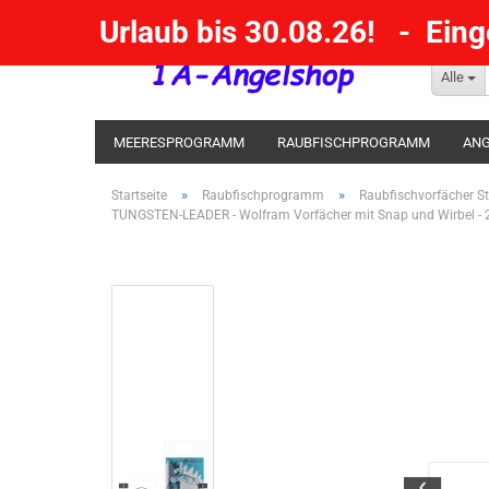
Urlaub bis 30.08.26! - Ein
Alle
MEERESPROGRAMM
RAUBFISCHPROGRAMM
ANG
KESCHER / SENKE / GAFF
POSEN SBIRULINOS
BL
»
»
Startseite
Raubfischprogramm
Raubfischvorfächer St
TUNGSTEN-LEADER - Wolfram Vorfächer mit Snap und Wirbel - 
MESSER UND MEHR
RÄUCHERNN / OUTDOOR / BBQ