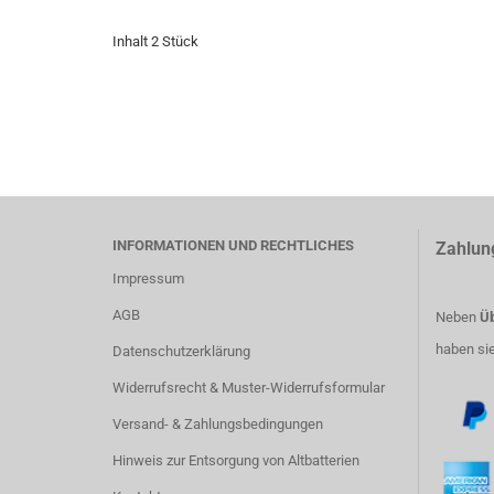
Inhalt 2 Stück
INFORMATIONEN UND RECHTLICHES
Zahlun
Impressum
AGB
Neben
Üb
haben si
Datenschutzerklärung
Widerrufsrecht & Muster-Widerrufsformular
Versand- & Zahlungsbedingungen
Hinweis zur Entsorgung von Altbatterien