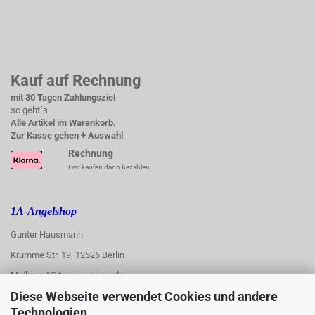
Kauf auf Rechnung
mit 30 Tagen Zahlungsziel
so geht´s:
Alle Artikel im Warenkorb.
Zur Kasse gehen + Auswahl
Rechnung
Erst kaufen dann bezahlen
1A-Angelshop
Gunter Hausmann
Krumme Str. 19, 12526 Berlin
Mail: post@1a-angelshop.de
Diese Webseite verwendet Cookies und andere
1A-Angelshop-
Technologien