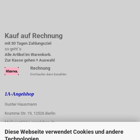
Kauf auf Rechnung
mit 30 Tagen Zahlungsziel
so geht´s:
Alle Artikel im Warenkorb.
Zur Kasse gehen + Auswahl
Rechnung
Erst kaufen dann bezahlen
1A-Angelshop
Gunter Hausmann
Krumme Str. 19, 12526 Berlin
Mail: post@1a-angelshop.de
Diese Webseite verwendet Cookies und andere
1A-Angelshop-
Technologien