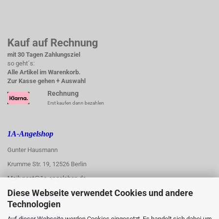
Kauf auf Rechnung
mit 30 Tagen Zahlungsziel
so geht´s:
Alle Artikel im Warenkorb.
Zur Kasse gehen + Auswahl
Rechnung
Erst kaufen dann bezahlen
1A-Angelshop
Gunter Hausmann
Krumme Str. 19, 12526 Berlin
Mail: post@1a-angelshop.de
Diese Webseite verwendet Cookies und andere
1A-Angelshop-
Technologien
:
Ladengeschäft:
Auf dieser Webseite werden Cookies eingesetzt. Es handelt sich dabei um