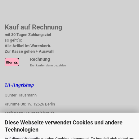
Kauf auf Rechnung
mit 30 Tagen Zahlungsziel
so geht´s:
Alle Artikel im Warenkorb.
Zur Kasse gehen + Auswahl
Rechnung
Erst kaufen dann bezahlen
1A-Angelshop
Gunter Hausmann
Krumme Str. 19, 12526 Berlin
Mail: post@1a-angelshop.de
Diese Webseite verwendet Cookies und andere
1A-Angelshop-
Technologien
:
Ladengeschäft:
Auf dieser Webseite werden Cookies eingesetzt. Es handelt sich dabei um