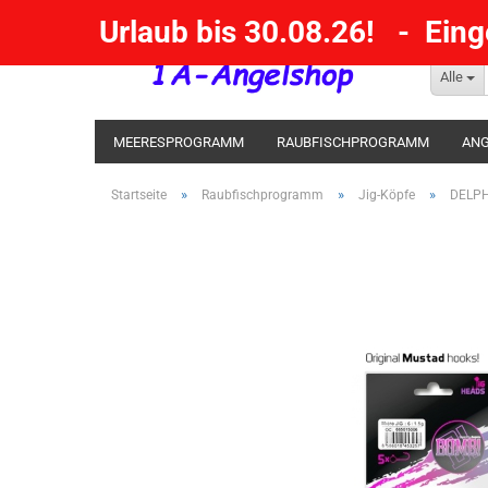
Urlaub bis 30.08.26! - Ein
Alle
MEERESPROGRAMM
RAUBFISCHPROGRAMM
ANG
KESCHER / SENKE / GAFF
POSEN SBIRULINOS
BL
»
»
»
Startseite
Raubfischprogramm
Jig-Köpfe
DELPH
MESSER UND MEHR
RÄUCHERNN / OUTDOOR / BBQ