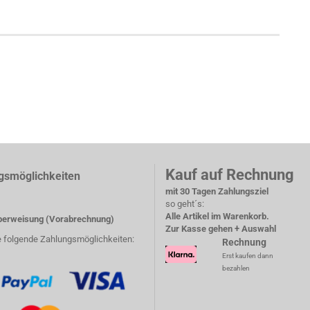
Kauf auf Rechnung
gsmöglichkeiten
mit 30 Tagen Zahlungsziel
so geht´s:
Alle Artikel im Warenkorb.
erweisung (Vorabrechnung)
Zur Kasse gehen + Auswahl
e folgende Zahlungsmöglichkeiten:
Rechnung
Erst kaufen dann
bezahlen