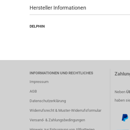
Hersteller Informationen
DELPHIN
INFORMATIONEN UND RECHTLICHES
Zahlun
Impressum
AGB
Neben
Üb
haben si
Datenschutzerklärung
Widerrufsrecht & Muster-Widerrufsformular
Versand- & Zahlungsbedingungen
Hinweis zur Entsorgung von Altbatterien