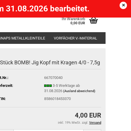
Köpenick )
eMail
Kundenlogin
Merkzettel
 31.08.2026 bearbeitet.
Ihr Warenkorb
0,00 EUR
SNAPS METALLKLEINTEILE
VORFÄCHER V.-MATERIAL
SÄCKE
RUTENHALTER STÄNDER ROD-POD
 Stück BOMB! Jig Kopf mit Kragen 4/0 - 7,5g
t.Nr.:
667070040
eferzeit:
3-5 Werktage ab
31.08.2026
(Ausland abweichend)
IN:
8586018453370
4,00 EUR
inkl. 19% MwSt. zzgl.
Versand