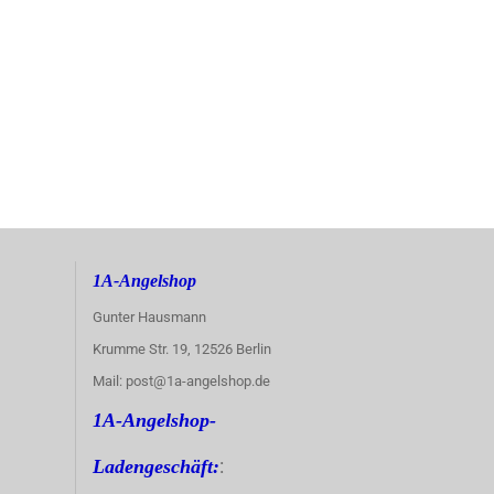
1A-Angelshop
Gunter Hausmann
Krumme Str. 19, 12526 Berlin
Mail: post@1a-angelshop.de
1A-Angelshop-
:
Ladengeschäft: