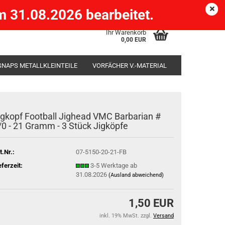
Köpenick )
eMail
Kundenlogin
Merkzettel
 31.08.2026 bearbeitet.
Ihr Warenkorb
0,00 EUR
SNAPS METALLKLEINTEILE
VORFÄCHER V.-MATERIAL
SÄCKE
RUTENHALTER STÄNDER ROD-POD
igkopf Football Jighead VMC Barbarian #
/0 - 21 Gramm - 3 Stück Jigköpfe
t.Nr.:
07-5150-20-21-FB
eferzeit:
3-5 Werktage ab
31.08.2026
(Ausland abweichend)
1,50 EUR
inkl. 19% MwSt. zzgl.
Versand