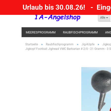
Urlaub bis 30.08.26! - Ein
Alle
MEERESPROGRAMM
RAUBFISCHPROGRAMM
ANG
KESCHER / SENKE / GAFF
POSEN SBIRULINOS
BL
»
»
»
Startseite
Raubfischprogramm
Jig-Köpfe
Jigko
Jigkopf Football Jighead VMC Barbarian # 2/0 - 21 Gramm - 3 S
MESSER UND MEHR
RÄUCHERNN / OUTDOOR / BBQ