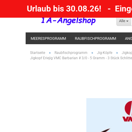
Urlaub bis 30.08.26! - Ein
Alle
MEERESPROGRAMM
RAUBFISCHPROGRAMM
ANG
KESCHER / SENKE / GAFF
POSEN SBIRULINOS
BL
»
»
»
Startseite
Raubfischprogramm
Jig-Köpfe
Jigko
Jigkopf Eriejig VMC Barbarian # 3/0 - 5 Gramm - 3 Stück Schlit
MESSER UND MEHR
RÄUCHERNN / OUTDOOR / BBQ