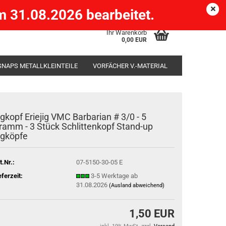
Köpenick )
eMail
Kundenlogin
Merkzettel
 31.08.2026 bearbeitet.
Ihr Warenkorb
0,00 EUR
SNAPS METALLKLEINTEILE
VORFÄCHER V.-MATERIAL
SÄCKE
RUTENHALTER STÄNDER ROD-POD
igkopf Eriejig VMC Barbarian # 3/0 - 5
ramm - 3 Stück Schlittenkopf Stand-up
igköpfe
t.Nr.:
07-5150-30-05 E
eferzeit:
3-5 Werktage ab
31.08.2026
(Ausland abweichend)
1,50 EUR