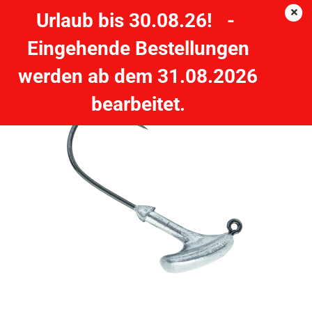
Urlaub bis 30.08.26! -
Eingehende Bestellungen
OWNER Stand up Jigkopf - Haken 1/0 - 5g - 5 Stück
werden ab dem 31.08.2026
bearbeitet.