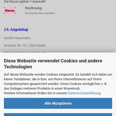
Zur Kasse gehen + Auswahl
Rechnung
Erst kaufen dann bezahlen
1A-Angelshop
Gunter Hausmann
Krumme Str. 19, 12526 Berlin
Mail: post@1a-angelshop.de
Diese Webseite verwendet Cookies und andere
1A-Angelshop-
Technologien
:
Ladengeschäft:
Auf dieser Webseite werden Cookies eingesetzt. Es handelt sich dabei um
kleine Textdateien, die in bzw. von Ihrem Internetbrowser auf Ihrem
Regattastr. 66
Computersystem gespeichert werden. Diese Cookies ermöglichen z. B.
das Einlegen mehrerer Produkte in einen Warenkorb.
12527 Berlin
Weitere Informationen finden Sie in unserer
Datenschutzerklärung
.
Tel.: 030/67890006
Alle Akzeptieren
Mobil/WhatsApp: 0176 550 90 773