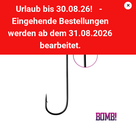
Urlaub bis 30.08.26! -
Eingehende Bestellungen
Einzelhaken BOMB! Cheburashka Big Eye / 5Stück - #1/0
werden ab dem 31.08.2026
DELPHIN
bearbeitet.