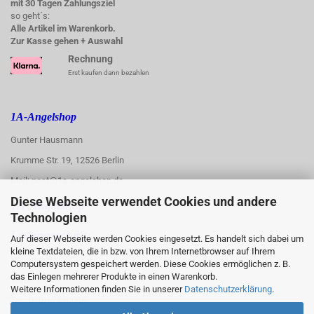
mit 30 Tagen Zahlungsziel
so geht´s:
Alle Artikel im Warenkorb.
Zur Kasse gehen + Auswahl
Rechnung
Erst kaufen dann bezahlen
1A-Angelshop
Gunter Hausmann
Krumme Str. 19, 12526 Berlin
Mail: post@1a-angelshop.de
Diese Webseite verwendet Cookies und andere
1A-Angelshop-
Technologien
:
Ladengeschäft:
Auf dieser Webseite werden Cookies eingesetzt. Es handelt sich dabei um
kleine Textdateien, die in bzw. von Ihrem Internetbrowser auf Ihrem
Regattastr. 66
Computersystem gespeichert werden. Diese Cookies ermöglichen z. B.
das Einlegen mehrerer Produkte in einen Warenkorb.
12527 Berlin
Weitere Informationen finden Sie in unserer
Datenschutzerklärung
.
Tel.: 030/67890006