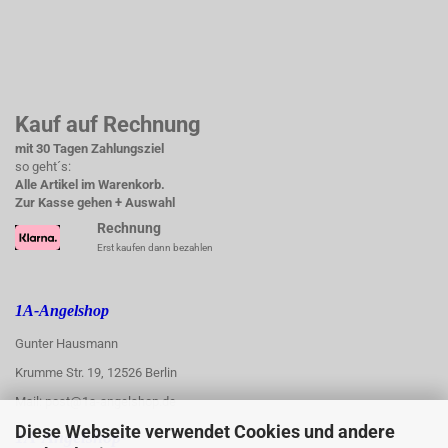
Kauf auf Rechnung
mit 30 Tagen Zahlungsziel
so geht´s:
Alle Artikel im Warenkorb.
Zur Kasse gehen + Auswahl
Rechnung
Erst kaufen dann bezahlen
1A-Angelshop
Gunter Hausmann
Krumme Str. 19, 12526 Berlin
Mail: post@1a-angelshop.de
Diese Webseite verwendet Cookies und andere
1A-Angelshop-