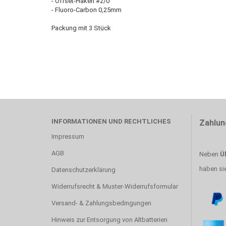
- Offset-Haken #2/0
- Fluoro-Carbon 0,25mm
Packung mit 3 Stück
INFORMATIONEN UND RECHTLICHES
Zahlun
Impressum
AGB
Neben
Üb
haben si
Datenschutzerklärung
Widerrufsrecht & Muster-Widerrufsformular
Versand- & Zahlungsbedingungen
Hinweis zur Entsorgung von Altbatterien