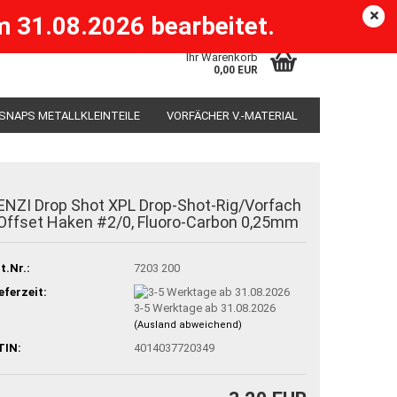
Köpenick )
eMail
Kundenlogin
Merkzettel
 31.08.2026 bearbeitet.
Ihr Warenkorb
0,00 EUR
 SNAPS METALLKLEINTEILE
VORFÄCHER V.-MATERIAL
KSÄCKE
RUTENHALTER STÄNDER ROD-POD
ENZI Drop Shot XPL Drop-Shot-Rig/Vorfach
 Offset Haken #2/0, Fluoro-Carbon 0,25mm
t.Nr.:
7203 200
eferzeit:
3-5 Werktage ab 31.08.2026
(Ausland abweichend)
TIN:
4014037720349