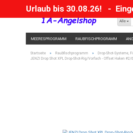
Urlaub bis 30.08.26! - Ein
Alle
MEERESPROGRAMM
RAUBFISCHPROGRAMM
AN
KESCHER / SENKE / GAFF
POSEN SBIRULINOS
BL
»
»
Startseite
Raubfischprogramm
Drop-Shot-Systeme, F
JENZI Drop Shot XPL Drop-Shot-Rig/Vorfach - Offset Haken #2/
MESSER UND MEHR
RÄUCHERNN / OUTDOOR / BBQ