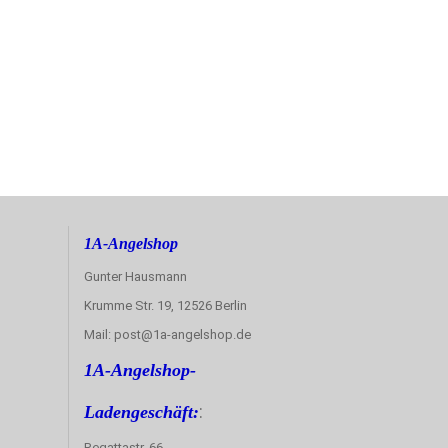
1A-Angelshop
Gunter Hausmann
Krumme Str. 19, 12526 Berlin
Mail: post@1a-angelshop.de
1A-Angelshop-
:
Ladengeschäft:
Regattastr. 66