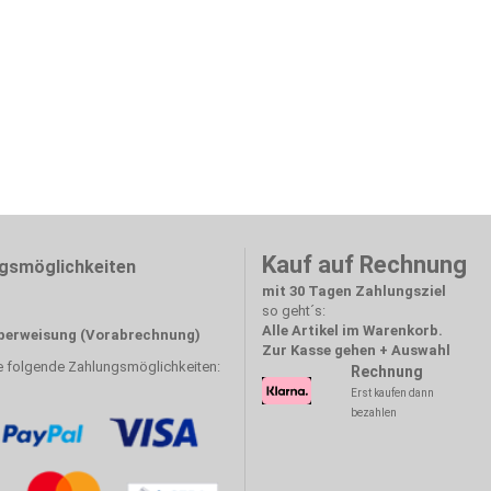
Kauf auf Rechnung
gsmöglichkeiten
mit 30 Tagen Zahlungsziel
so geht´s:
Alle Artikel im Warenkorb.
erweisung (Vorabrechnung)
Zur Kasse gehen + Auswahl
e folgende Zahlungsmöglichkeiten:
Rechnung
Erst kaufen dann
bezahlen