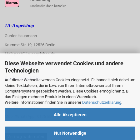
Erst kaufen dann bezahlen
1A-Angelshop
Gunter Hausmann
Krumme Str. 19, 12526 Berlin
Mail: post@1a-angelshop.de
Diese Webseite verwendet Cookies und andere
1A-Angelshop-
Technologien
:
Ladengeschäft:
Auf dieser Webseite werden Cookies eingesetzt. Es handelt sich dabei um
kleine Textdateien, die in bzw. von Ihrem Internetbrowser auf Ihrem
Regattastr. 66
Computersystem gespeichert werden. Diese Cookies ermöglichen z. B.
das Einlegen mehrerer Produkte in einen Warenkorb.
12527 Berlin
Weitere Informationen finden Sie in unserer
Datenschutzerklärung
.
Tel.: 030/67890006
Alle Akzeptieren
Mobil/WhatsApp: 0176 550 90 773
Nur Notwendige
Vertrag widerrufen