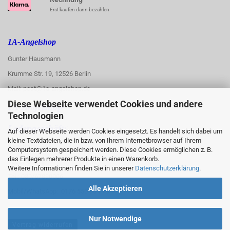
Erst kaufen dann bezahlen
1A-Angelshop
Gunter Hausmann
Krumme Str. 19, 12526 Berlin
Mail: post@1a-angelshop.de
Diese Webseite verwendet Cookies und andere
1A-Angelshop-
Technologien
:
Ladengeschäft:
Auf dieser Webseite werden Cookies eingesetzt. Es handelt sich dabei um
kleine Textdateien, die in bzw. von Ihrem Internetbrowser auf Ihrem
Regattastr. 66
Computersystem gespeichert werden. Diese Cookies ermöglichen z. B.
das Einlegen mehrerer Produkte in einen Warenkorb.
12527 Berlin
Weitere Informationen finden Sie in unserer
Datenschutzerklärung
.
Tel.: 030/67890006
Alle Akzeptieren
Mobil/WhatsApp: 0176 550 90 773
Nur Notwendige
Vertrag widerrufen