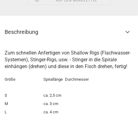
AUF DEN MERKZETTEL
Beschreibung
Zum schnellen Anfertigen von Shallow Rigs (Flachwasser-
Systemen), Stinger-Rigs, usw. - Stinger in die Spirale
einhängen (drehen) und diese in den Fisch drehen, fertig!
Größe
Spirallänge
Durchmesser
S
ca. 2,5 cm
M
ca. 3 cm
L
ca. 4 cm