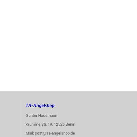
1A-Angelshop
Gunter Hausmann
Krumme Str. 19, 12526 Berlin
Mail: post@1a-angelshop.de