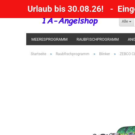
Urlaub bis 30.08.26! - Ein
Alle
MEERESPROGRAMM
RAUBFISCHPROGRAMM
ANG
KESCHER / SENKE / GAFF
POSEN SBIRULINOS
BL
»
»
»
Startseite
Raubfischprogramm
Blinker
ZEBCO CL
MESSER UND MEHR
RÄUCHERNN / OUTDOOR / BBQ