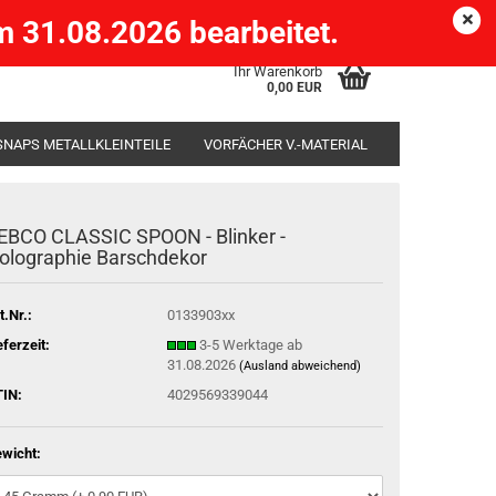
Köpenick )
eMail
Kundenlogin
Merkzettel
 31.08.2026 bearbeitet.
Ihr Warenkorb
0,00 EUR
SNAPS METALLKLEINTEILE
VORFÄCHER V.-MATERIAL
SÄCKE
RUTENHALTER STÄNDER ROD-POD
EBCO CLASSIC SPOON - Blinker -
olographie Barschdekor
t.Nr.:
0133903xx
eferzeit:
3-5 Werktage ab
31.08.2026
(Ausland abweichend)
IN:
4029569339044
wicht: