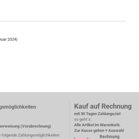
nuar 2024)
Kauf auf Rechnung
gsmöglichkeiten
mit 30 Tagen Zahlungsziel
so geht´s:
Alle Artikel im Warenkorb.
erweisung (Vorabrechnung)
Zur Kasse gehen + Auswahl
e folgende Zahlungsmöglichkeiten:
Rechnung