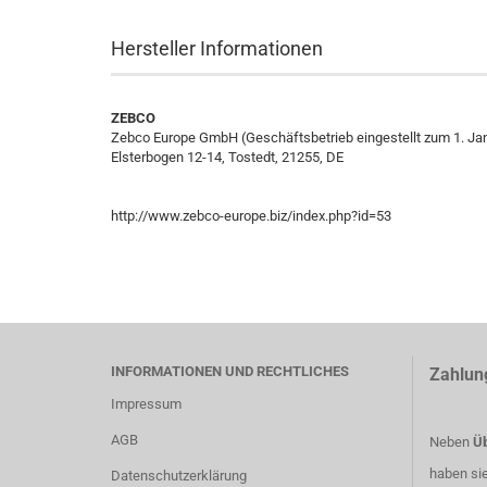
Hersteller Informationen
ZEBCO
Zebco Europe GmbH (Geschäftsbetrieb eingestellt zum 1. Ja
Elsterbogen 12-14, Tostedt, 21255, DE
http://www.zebco-europe.biz/index.php?id=53
INFORMATIONEN UND RECHTLICHES
Zahlun
Impressum
AGB
Neben
Üb
haben si
Datenschutzerklärung