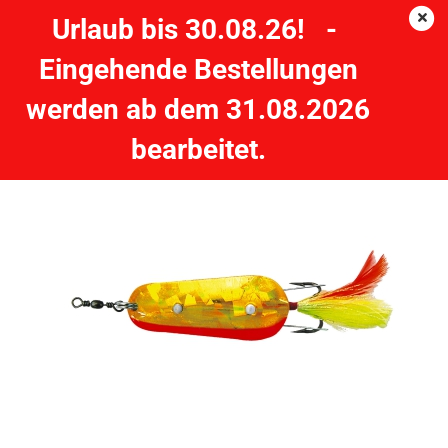
Urlaub bis 30.08.26! -
Eingehende Bestellungen
Weedy Krautblinker 16g - 7cm rot/chartreuse
werden ab dem 31.08.2026
ZEBCO
bearbeitet.