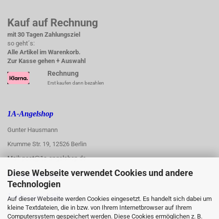
Kauf auf Rechnung
mit 30 Tagen Zahlungsziel
so geht´s:
Alle Artikel im Warenkorb.
Zur Kasse gehen + Auswahl
Rechnung
Erst kaufen dann bezahlen
1A-Angelshop
Gunter Hausmann
Krumme Str. 19, 12526 Berlin
Mail: post@1a-angelshop.de
Diese Webseite verwendet Cookies und andere
1A-Angelshop-
Technologien
:
Ladengeschäft:
Auf dieser Webseite werden Cookies eingesetzt. Es handelt sich dabei um
kleine Textdateien, die in bzw. von Ihrem Internetbrowser auf Ihrem
Regattastr. 66
Computersystem gespeichert werden. Diese Cookies ermöglichen z. B.