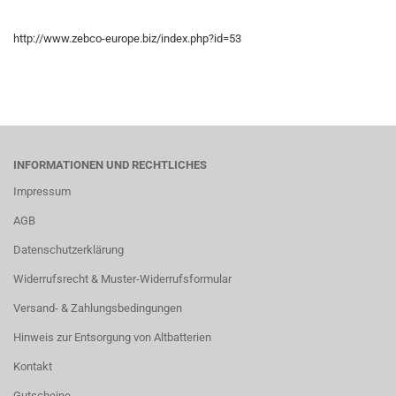
http://www.zebco-europe.biz/index.php?id=53
INFORMATIONEN UND RECHTLICHES
Impressum
AGB
Datenschutzerklärung
Widerrufsrecht & Muster-Widerrufsformular
Versand- & Zahlungsbedingungen
Hinweis zur Entsorgung von Altbatterien
Kontakt
Gutscheine