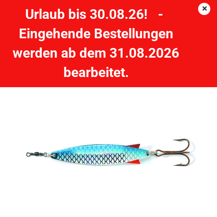
Urlaub bis 30.08.26! -
Eingehende Bestellungen
Abu Garcia Toby 18g - S/Blue Flash
werden ab dem 31.08.2026
bearbeitet.