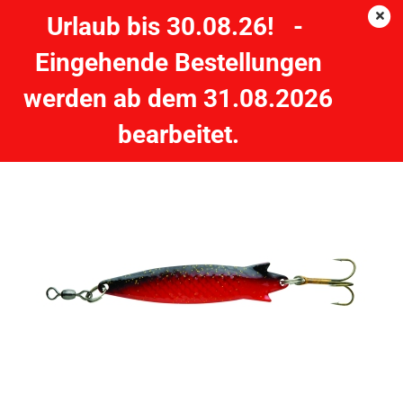
Urlaub bis 30.08.26! -
Eingehende Bestellungen
Abu Garcia Toby 18g - Orange/Gold
werden ab dem 31.08.2026
bearbeitet.