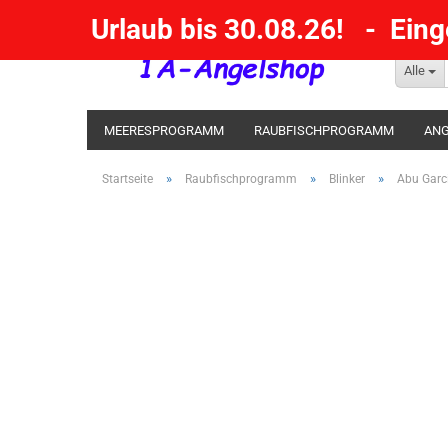
Urlaub bis 30.08.26! - Ein
Alle
MEERESPROGRAMM
RAUBFISCHPROGRAMM
ANG
KESCHER / SENKE / GAFF
POSEN SBIRULINOS
BL
»
»
»
Startseite
Raubfischprogramm
Blinker
Abu Garci
MESSER UND MEHR
RÄUCHERNN / OUTDOOR / BBQ