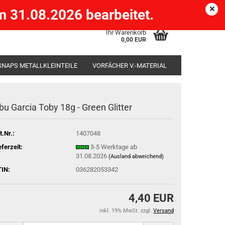
Köpenick )
eMail
Kundenlogin
Merkzettel
 31.08.2026 bearbeitet.
Ihr Warenkorb
0,00 EUR
SNAPS METALLKLEINTEILE
VORFÄCHER V.-MATERIAL
SÄCKE
RUTENHALTER STÄNDER ROD-POD
bu Garcia Toby 18g - Green Glitter
t.Nr.:
1407048
eferzeit:
3-5 Werktage ab
31.08.2026
(Ausland abweichend)
IN:
036282053342
4,40 EUR
inkl. 19% MwSt. zzgl.
Versand