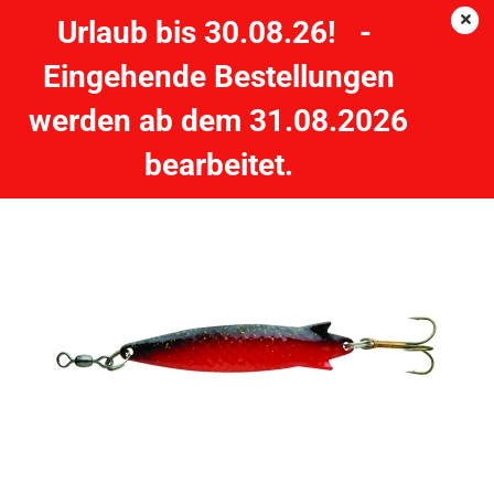
Urlaub bis 30.08.26! -
Eingehende Bestellungen
Abu Garcia Toby 15g - Orange/Gold
werden ab dem 31.08.2026
bearbeitet.