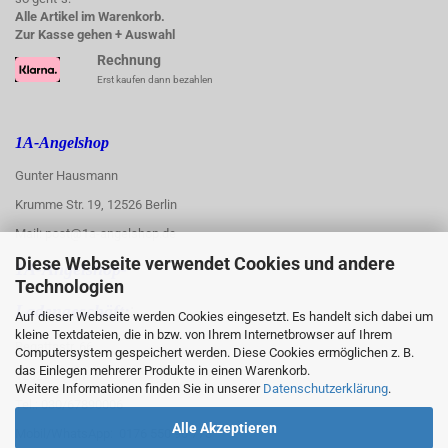
Alle Artikel im Warenkorb.
Zur Kasse gehen + Auswahl
Rechnung
Erst kaufen dann bezahlen
1A-Angelshop
Gunter Hausmann
Krumme Str. 19, 12526 Berlin
Mail: post@1a-angelshop.de
Diese Webseite verwendet Cookies und andere
1A-Angelshop-
Technologien
:
Ladengeschäft:
Auf dieser Webseite werden Cookies eingesetzt. Es handelt sich dabei um
kleine Textdateien, die in bzw. von Ihrem Internetbrowser auf Ihrem
Regattastr. 66
Computersystem gespeichert werden. Diese Cookies ermöglichen z. B.
das Einlegen mehrerer Produkte in einen Warenkorb.
12527 Berlin
Weitere Informationen finden Sie in unserer
Datenschutzerklärung
.
Tel.: 030/67890006
Alle Akzeptieren
Mobil/WhatsApp: 0176 550 90 773