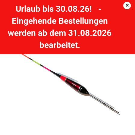
Urlaub bis 30.08.26! -
Eingehende Bestellungen
PALADIN - LED Farbwechselpose Feststellpose - 7g
werden ab dem 31.08.2026
PALADIN
bearbeitet.