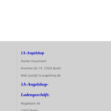
1A-Angelshop
Gunter Hausmann
Krumme Str. 19, 12526 Berlin
Mail: post@1a-angelshop.de
1A-Angelshop-
:
Ladengeschäft:
Regattastr. 66
12527 Berlin