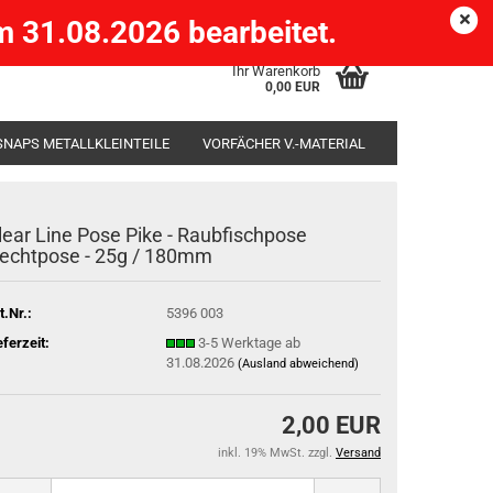
Köpenick )
eMail
Kundenlogin
Merkzettel
 31.08.2026 bearbeitet.
Ihr Warenkorb
0,00 EUR
SNAPS METALLKLEINTEILE
VORFÄCHER V.-MATERIAL
SÄCKE
RUTENHALTER STÄNDER ROD-POD
lear Line Pose Pike - Raubfischpose
echtpose - 25g / 180mm
t.Nr.:
5396 003
eferzeit:
3-5 Werktage ab
31.08.2026
(Ausland abweichend)
2,00 EUR
inkl. 19% MwSt. zzgl.
Versand