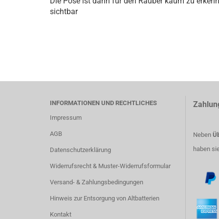
Die Pose ist dann für den Räuber kaum zu erkennen
sichtbar
INFORMATIONEN UND RECHTLICHES
Zahlun
Impressum
AGB
Neben
Üb
haben si
Datenschutzerklärung
Widerrufsrecht & Muster-Widerrufsformular
Versand- & Zahlungsbedingungen
Hinweis zur Entsorgung von Altbatterien
Kontakt