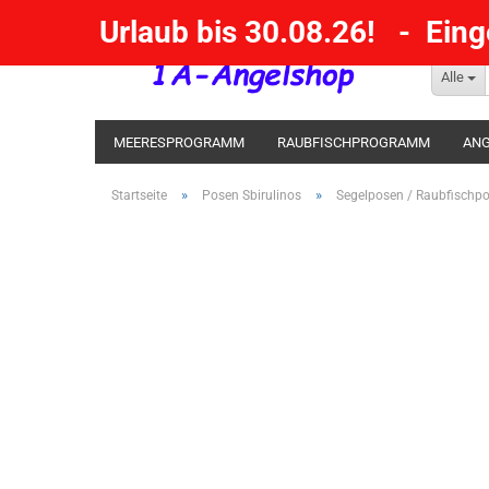
Urlaub bis 30.08.26! - Ein
Alle
MEERESPROGRAMM
RAUBFISCHPROGRAMM
ANG
KESCHER / SENKE / GAFF
POSEN SBIRULINOS
BL
»
»
Startseite
Posen Sbirulinos
Segelposen / Raubfischp
MESSER UND MEHR
RÄUCHERNN / OUTDOOR / BBQ