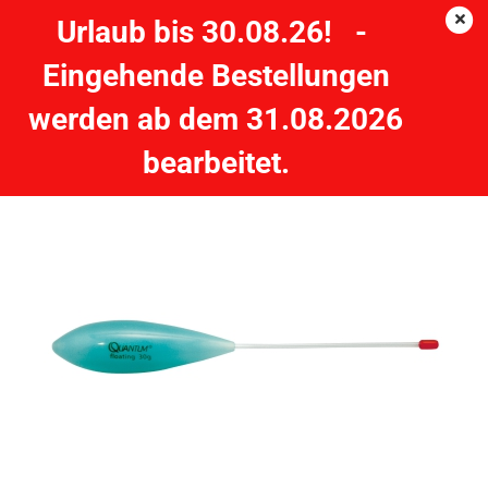
Urlaub bis 30.08.26! -
Eingehende Bestellungen
QUANTUM Smart Sbirolino floating schwimmend 30g
werden ab dem 31.08.2026
QUANTUM
bearbeitet.