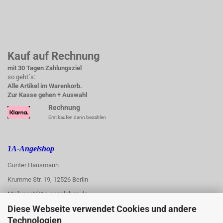
Kauf auf Rechnung
mit 30 Tagen Zahlungsziel
so geht´s:
Alle Artikel im Warenkorb.
Zur Kasse gehen + Auswahl
Rechnung
Erst kaufen dann bezahlen
1A-Angelshop
Gunter Hausmann
Krumme Str. 19, 12526 Berlin
Mail: post@1a-angelshop.de
Diese Webseite verwendet Cookies und andere
1A-Angelshop-
Technologien