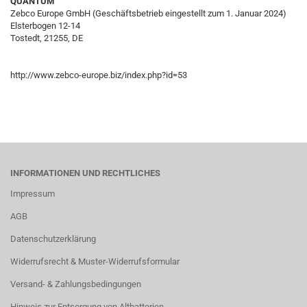
QUANTUM
Zebco Europe GmbH (Geschäftsbetrieb eingestellt zum 1. Januar 2024)
Elsterbogen 12-14
Tostedt, 21255, DE
http://www.zebco-europe.biz/index.php?id=53
INFORMATIONEN UND RECHTLICHES
Impressum
AGB
Datenschutzerklärung
Widerrufsrecht & Muster-Widerrufsformular
Versand- & Zahlungsbedingungen
Hinweis zur Entsorgung von Altbatterien