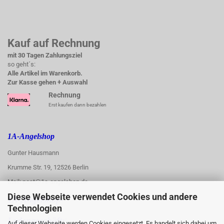
Kauf auf Rechnung
mit 30 Tagen Zahlungsziel
so geht´s:
Alle Artikel im Warenkorb.
Zur Kasse gehen + Auswahl
Rechnung
Erst kaufen dann bezahlen
1A-Angelshop
Gunter Hausmann
Krumme Str. 19, 12526 Berlin
Mail: post@1a-angelshop.de
Diese Webseite verwendet Cookies und andere
1A-Angelshop-
Technologien
:
Ladengeschäft:
Auf dieser Webseite werden Cookies eingesetzt. Es handelt sich dabei um