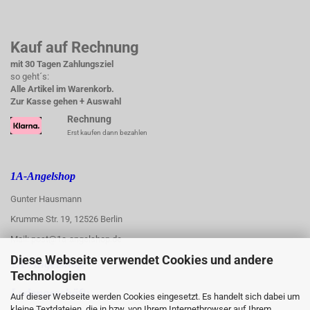
Kauf auf Rechnung
mit 30 Tagen Zahlungsziel
so geht´s:
Alle Artikel im Warenkorb.
Zur Kasse gehen + Auswahl
Rechnung
Erst kaufen dann bezahlen
1A-Angelshop
Gunter Hausmann
Krumme Str. 19, 12526 Berlin
Mail: post@1a-angelshop.de
Diese Webseite verwendet Cookies und andere
1A-Angelshop-
Technologien
:
Ladengeschäft:
Auf dieser Webseite werden Cookies eingesetzt. Es handelt sich dabei um
kleine Textdateien, die in bzw. von Ihrem Internetbrowser auf Ihrem