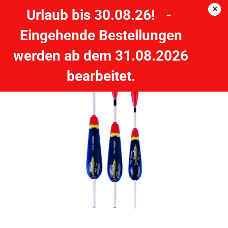
Urlaub bis 30.08.26! -
Eingehende Bestellungen
JENZI Zander-Durchlaufpose; Balsaholz - 16 cm - 6 Gramm
werden ab dem 31.08.2026
JENZI
bearbeitet.