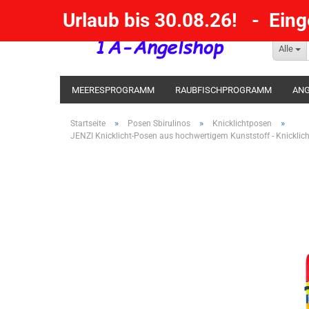
Urlaub bis 30.08.26! - Ein
Alle
MEERESPROGRAMM
RAUBFISCHPROGRAMM
ANG
KESCHER / SENKE / GAFF
POSEN SBIRULINOS
BL
»
»
»
Startseite
Posen Sbirulinos
Knicklichtposen
JENZI Knicklicht-Posen aus hochwertigem Kunststoff - Knicklic
MESSER UND MEHR
RÄUCHERNN / OUTDOOR / BBQ