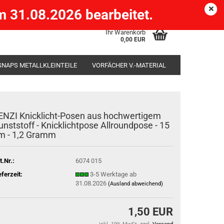
Köpenick )
eMail
Kundenlogin
Merkzettel
 31.08.2026 bearbeitet.
Ihr Warenkorb
0,00 EUR
SNAPS METALLKLEINTEILE
VORFÄCHER V.-MATERIAL
SÄCKE
RUTENHALTER STÄNDER ROD-POD
ENZI Knicklicht-Posen aus hochwertigem
unststoff - Knicklichtpose Allroundpose - 15
m - 1,2 Gramm
t.Nr.:
6074 015
eferzeit:
3-5 Werktage ab
31.08.2026
(Ausland abweichend)
1,50 EUR