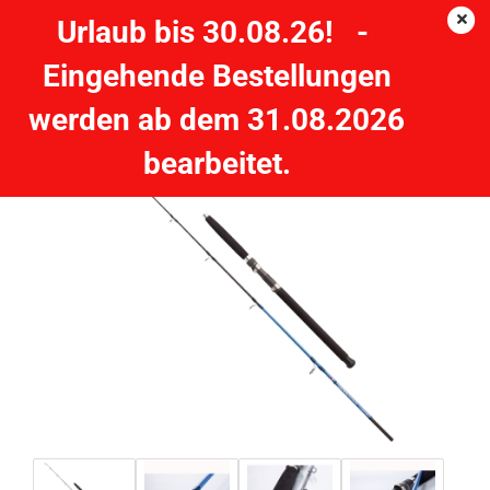
Urlaub bis 30.08.26! -
Eingehende Bestellungen
GENIXX Pilk & Jig Pilkrute Jigrute - 2m 100-200g
werden ab dem 31.08.2026
bearbeitet.