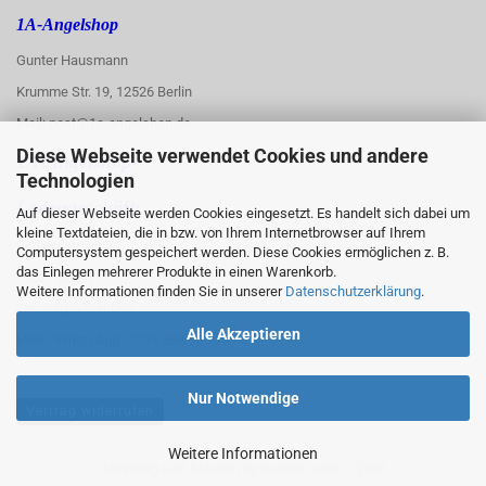
1A-Angelshop
Gunter Hausmann
Krumme Str. 19, 12526 Berlin
Mail: post@1a-angelshop.de
Diese Webseite verwendet Cookies und andere
1A-Angelshop-
Technologien
:
Ladengeschäft:
Auf dieser Webseite werden Cookies eingesetzt. Es handelt sich dabei um
kleine Textdateien, die in bzw. von Ihrem Internetbrowser auf Ihrem
Regattastr. 66
Computersystem gespeichert werden. Diese Cookies ermöglichen z. B.
das Einlegen mehrerer Produkte in einen Warenkorb.
12527 Berlin
Weitere Informationen finden Sie in unserer
Datenschutzerklärung
.
Tel.: 030/67890006
Alle Akzeptieren
Mobil/WhatsApp: 0176 550 90 773
Nur Notwendige
Vertrag widerrufen
Weitere Informationen
Shopping Cart Solution
by Gambio.com © 2026