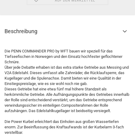
AUF DEN MERKZETTEL
Beschreibung
Die PENN COMMANDER PRO by WFT bauen wir speziell für das
Tiefseefischen in Norwegen und den Einsatz hochfester geflochtener
Schnüre.
Über jede Debatte erhaben ist das extra starke Getriebe aus Messing und
V2A Edelstahl. Dieses umfasst alle Zahnräder, die Rücklaufsperre, das
Kugellager und die Spulenachse. Damit bieten wir eine Qualität in der
Einstiegspreislage, wie es sie wohl noch nie gab.
Dieses Getriebe hat eine etwa fünf mal höhere Standzeit als
herkömmliche Getriebe. Alle Aufhängungspunkte des Getriebes innerhalb
der Rolle sind entscheidend verstärkt, um das Getriebe entsprechend
verwindungssicher im einteiligen Compositerahmen der Rolle
aufzuhängen. Das Edelstahlkugellager ist beidseitig versiegelt.
Die Power Kurbel erleichtert das Einholen aus großen Wassertiefen
enorm. Zur Beeinflussung des Kraftaufwands ist der Kurbelarm 3-fach
verstellbar.